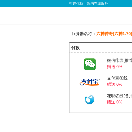
打造优质可靠的在线服务
服务器名称：
六神传奇[六神1.70]
付款
微信①线[推荐
赠送 0%
支付宝①线
赠送 0%
花呗②线(备用
赠送 0%