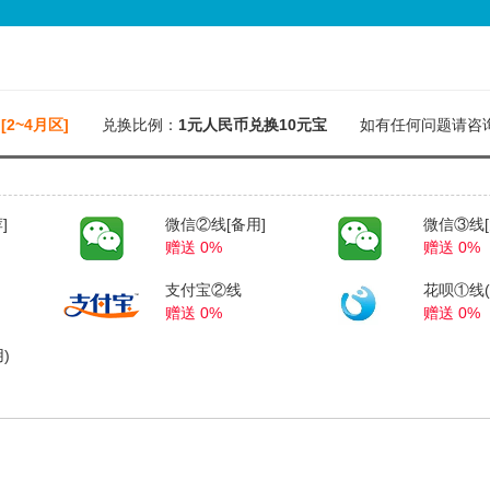
[2~4月区]
兑换比例：
1元人民币兑换10元宝
如有任何问题请咨询Q
]
微信②线[备用]
微信③线[
赠送 0%
赠送 0%
支付宝②线
花呗①线(
赠送 0%
赠送 0%
)