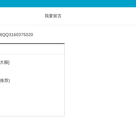
我要留言
Q3160375020
大额]
推荐)